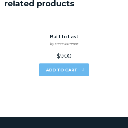
related products
Built to Last
by canacintramor
$
9.00
ADD TO CART