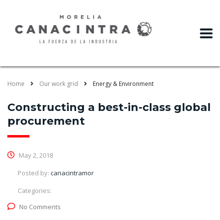
slot gacor
Home
Our work grid
Energy & Environment
Constructing a best-in-class global
procurement
May 2, 2018
Posted by:
canacintramor
Categories:
No Comments