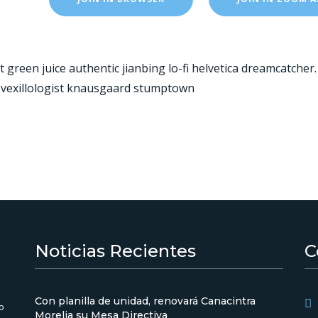
pt green juice authentic jianbing lo-fi helvetica dreamcatche
k vexillologist knausgaard stumptown
Noticias Recientes
C
Con planilla de unidad, renovará Canacintra
o
Morelia su Mesa Directiva