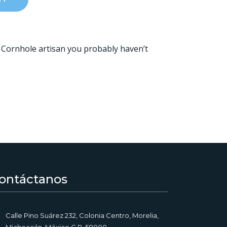
r. Cornhole artisan you probably haven’t
ontáctanos
Calle Pino Suárez 232, Colonia Centro, Morelia,