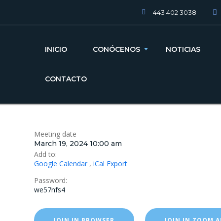
443 402 3038
INICIO
CONÓCENOS
NOTICIAS
CONTACTO
Meeting date
March 19, 2024 10:00 am
Add to:
Google Calendar
,
iCal Export
Password:
we57nfs4
JOIN IN BROWSER
JOIN IN ZOOM A