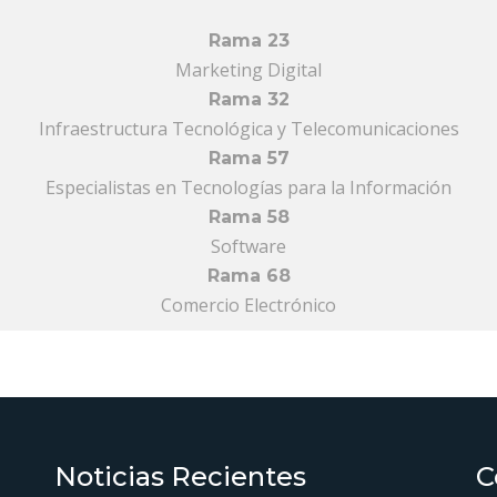
Rama 23
Marketing Digital
Rama 32
Infraestructura Tecnológica y Telecomunicaciones
Rama 57
Especialistas en Tecnologías para la Información
Rama 58
Software
Rama 68
Comercio Electrónico
Noticias Recientes
C