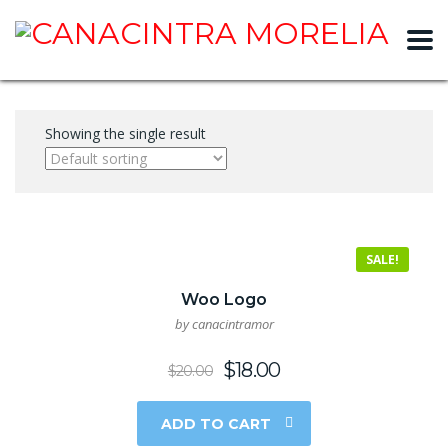
slot gacor
Showing the single result
SALE!
Woo Logo
by canacintramor
$
18.00
$
20.00
ADD TO CART