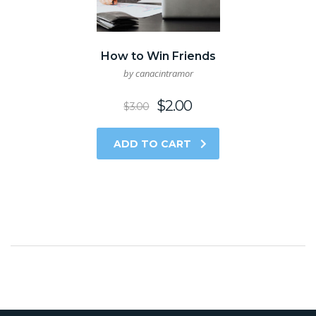
How to Win Friends
by canacintramor
$
2.00
$
3.00
ADD TO CART