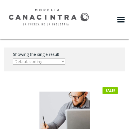
slot gacor
Showing the single result
SALE!