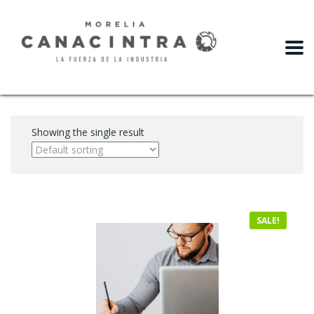
slot gacor
Showing the single result
SALE!