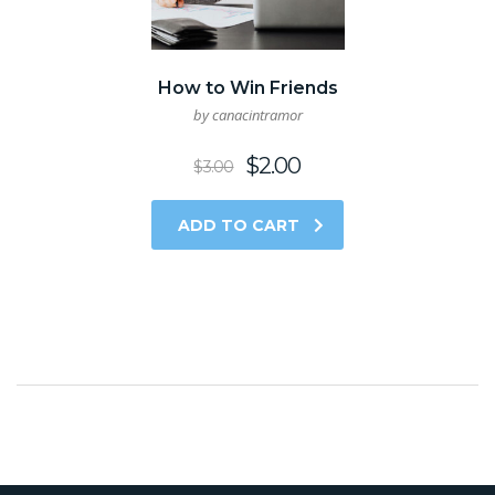
How to Win Friends
by canacintramor
$
2.00
$
3.00
ADD TO CART