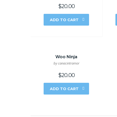
$
20.00
ADD TO CART
Woo Ninja
by canacintramor
$
20.00
ADD TO CART