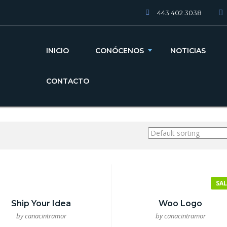
443 402 3038
INICIO
CONÓCENOS
NOTICIAS
CONTACTO
SAL
Ship Your Idea
Woo Logo
by canacintramor
by canacintramor