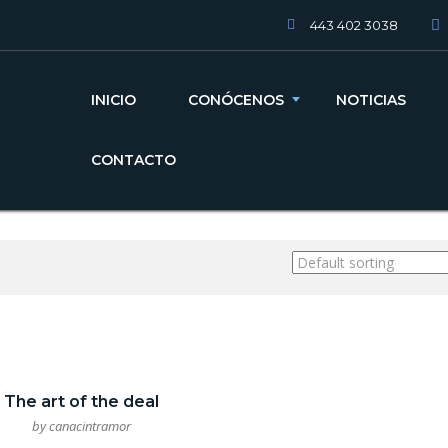
443 402 3038
INICIO
CONÓCENOS
NOTICIAS
CONTACTO
The art of the deal
by canacintramor