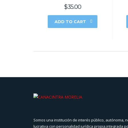
$
35.00
ADD TO CART
Somos una institución de interés público, autónoma, n
lucrativa con personalidad jurídica propia,integrada p