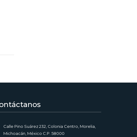
ontáctanos
Calle Pino Suárez 232, Colonia Centro, Morelia,
Michoacán, México C.P. 58000