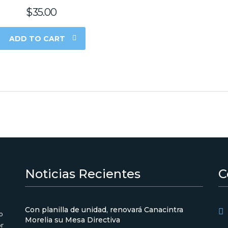
$
35.00
ADD TO CART
Noticias Recientes
C
Con planilla de unidad, renovará Canacintra
o
Morelia su Mesa Directiva
or